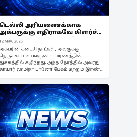
டெல்லி அரியணைக்காக
அக்பருக்கு எதிராகவே கிளர்ச்சி
செய்த மகன் ஜஹாங்கீர் - என்ன
12 May, 2025
நடந்தது தெரியுமா?
அக்பரின் கடைசி நாட்கள், அவருக்கு
நெருக்கமான பலருடைய மரணத்தின்
துக்கத்தில் கழிந்தது. அந்த நேரத்தில் அவரது
தாயார் ஹமிதா பானோ பேகம் மற்றும் இரண்டு
மகன்கள் காலமானது மட்டுமின்றி அவரது மூத்த
மகன் சலீம் அவருக்கு எதிராகக் கிளர்ச்சியும்
செய்தார். தனது நவரத...