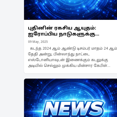
புதினின் ரகசிய ஆயுதம்:
ஐரோப்பிய நாடுகளுக்கு
கடலுக்கு அடியில் மறைந்துள்ள
09 May, 2025
ஆபத்து
கடந்த 2024 ஆம் ஆண்டு டிசம்பர் மாதம் 24 ஆம்
தேதி அன்று, பின்லாந்து நாட்டை
எஸ்டோனியாவுடன் இணைக்கும் கடலுக்கு
அடியில் செல்லும் முக்கிய மின்சார கேபிள்
ஒன்று சேதமடைந்திருந்ததை ஃபிங்ரிட் (Fingrid)
என்ற மின்சார நிறுவனத்தின் தொழிலாளர்கள்
கண்டறிந்த...