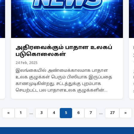
அதிரவைக்கும் பாதாள உலகப்
படுகொலைகள்
24 Feb, 2025
இலங்கையில் அண்மைக்காலமாக பாதாள
உலக குழுக்கள் பெரும் பிஸியாக இருப்பதை
காணமுடிகின்றது. சட்டத்துக்கு புறம்பாக
செயற்பட்ட பல பாதாளஉலக குழுக்களின்
தலைவர்கள், உறுப்பினர்கள் மீது துப்பாக்கிச்
சூட்டு நடத்தப்பட்டுள்ளது. ஆயுத வியாபாரம்,
போதைப்பொருள் வர்த்தகம...
...
...
«
1
3
4
5
6
7
27
»