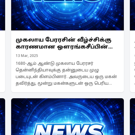
முகலாய பேரரசின் வீழ்ச்சிக்கு
காரணமான ஔரங்கசீப்பின்
கடைசி 27 ஆண்டுகள்
13 Mar, 2025
வாழ்க்கை எப்படி இருந்தது?
1680-ஆம் ஆண்டு முகலாய பேரரசர்
தென்னிந்தியாவுக்கு தன்னுடைய முழு
படையுடன் கிளம்பினார். அவருடைய ஒரு மகன்
தவிர்த்து, மூன்று மகன்களுடன் ஒரு பெரிய
படை தென்னிந்தியாவை நோக்கி நகர்ந்தது.
ஔரங்கசீப்பின் வரலாற்றைக் கூறும்,
'ஔரங்கசீப், தி மென் அண்ட் தி மித்' (...