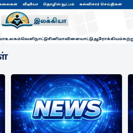
கலைகள்
வீடியோ
தொழில் நுட்பம்
கல்விசார் செய்திகள்
யா
உலகம்
வெளிநாட்டு
சினிமா
விளையாட்டு
ஆரோக்கியம்
சுற்
ள்