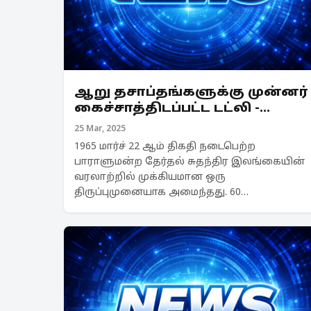
ஆறு தசாப்தங்களுக்கு முன்னர்
கைச்சாத்திடப்பட்ட டட்லி -
செல்வா உடன்படிக்கை
25 Mar, 2025
1965 மார்ச் 22 ஆம் திகதி நடைபெற்ற
பாராளுமன்ற தேர்தல் சுதந்திர இலங்கையின்
வரலாற்றில் முக்கியமான ஒரு
திருப்புமுனையாக அமைந்தது. 60
வருடங்களுக்கு முன்னர் நடைபெற்ற இந்த
தேர்தல் தமிழ் தலைவர் எஸ். ஜே வி.
செல்வநாயகத்துடன் உடன்படிக்கை ஒனறை
கைச்சாத்திட்ட பிறகு...