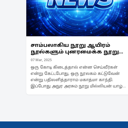
சாம்பலாகிய நூறு ஆயிரம்
நூல்களும் புனரமைக்க நூறு
மில்லியன் ரூபாய்களும்
07 Mar, 2025
ஒரு கோடி கிடைத்தால் என்ன செய்வீர்கள்
என்று கேட்டபோது, ஒரு நூலகம் கட்டுவேன்
என்று பதிலளித்தாராம் மகாத்மா காந்தி.
இப்போது அநுர அரசும் நூறு மில்லியன் யாழ்
நூலகத்திற்கு தந்து பிராயச்சித்தம்
தேடுகிறார்கள் போல தெரிகிறது. போதும்
என்று நொந்துபோய், புதுவாழ...