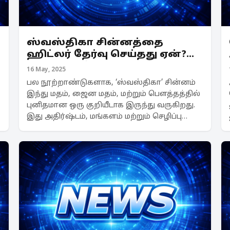
ஸ்வஸ்திகா சின்னத்தை
ஹிட்லர் தேர்வு செய்தது ஏன்?
அதற்கும் இந்து மதத்திற்கும்
16 May, 2025
என்ன தொடர்பு?
பல நூற்றாண்டுகளாக, ‘ஸ்வஸ்திகா’ சின்னம்
இந்து மதம், ஜைன மதம், மற்றும் பௌத்தத்தில்
புனிதமான ஒரு குறியீடாக இருந்து வருகிறது.
இது அதிர்ஷ்டம், மங்களம் மற்றும் செழிப்பு
ஆகியவற்றைக் குறிக்கிறது. கிரகப் பிரவேசம்,
திருவிழாக்கள், மாங்கல்யம், சமய நிகழ்வுகள்
ஆகி...