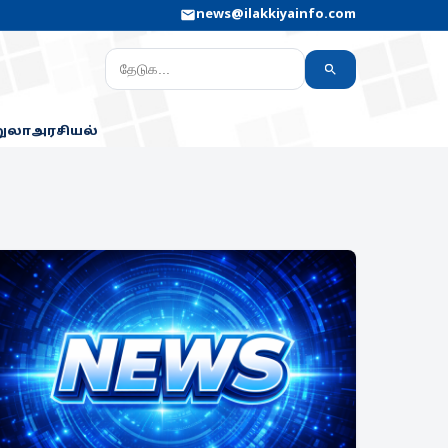
news@ilakkiyainfo.com
றுலா
அரசியல்