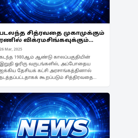
படலந்த சித்ரவதை முகாமுக்கும்
ரணில் விக்ரமசிங்கவுக்கும்
என்ன தொடர்பு? ஜனாதிபதி
26 Mar, 2025
ஆணைக்குழு அறிக்கை கூறும்
கடந்த 1980ஆம் ஆண்டு காலப்பகுதியின்
தகவல்கள்
இறுதி ஓரிரு வருடங்களில், அப்போதைய
ஐக்கிய தேசியக் கட்சி அரசாங்கத்தினால்
நடத்தப்பட்டதாகக் கூறப்படும் சித்திரவதை
முகாம் தொடர்பில் தற்போது பாரிய சர்ச்சை
தோன்றியுள்ளது. ஐக்கிய தேசியக் கட்சியின்
தலைவரும், முன்னாள் இலங்...