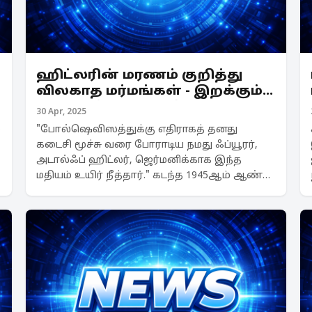
ஹிட்லரின் மரணம் குறித்து
விலகாத மர்மங்கள் - இறக்கும்
தருவாயில் எப்படி இருந்தார்?
30 Apr, 2025
"போல்ஷெவிஸத்துக்கு எதிராகத் தனது
கடைசி மூச்சு வரை போராடிய நமது ஃப்யூரர்,
அடால்ஃப் ஹிட்லர், ஜெர்மனிக்காக இந்த
மதியம் உயிர் நீத்தார்." கடந்த 1945ஆம் ஆண்டு
மே 1ஆம் தேதி, அப்போது ஒலிபரப்பாகிக்
கொண்டிருந்த ஆண்டன் ப்ரூக்நரின் ஏழாவது
சிம்பொனியை இடைமறித்த...