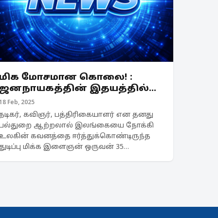
மிக மோசமான கொலை! :
ஜனநாயகத்தின் இதயத்தில்
நீதிக்கு துரோகம்!
18 Feb, 2025
நடிகர், கவிஞர், பத்திரிகையாளர் என தனது
பல்துறை ஆற்றலால் இலங்கையை நோக்கி
உலகின் கவனத்தை ஈர்த்துக்கொண்டிருந்த
துடிப்பு மிக்க இளைஞன் ஒருவன் 35
வருடங்களுக்கு முன்னர் சுயநலம் மிக்க,
உள்நோக்கம் கொண்ட சக்திகளால்
மௌனமாக்கப்பட்டான். தாடி
வைத்திருந்தமைக்காக...