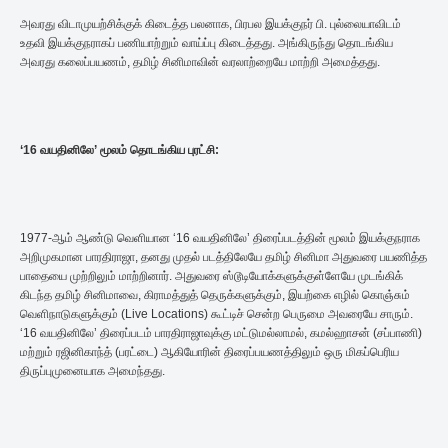
அவரது விடாமுயற்சிக்குக் கிடைத்த பலனாக, பிரபல இயக்குநர் பி. புல்லையாவிடம்
உதவி இயக்குநராகப் பணியாற்றும் வாய்ப்பு கிடைத்தது. அங்கிருந்து தொடங்கிய
அவரது கலைப்பயணம், தமிழ் சினிமாவின் வரலாற்றையே மாற்றி அமைத்தது.
‘16 வயதினிலே’ மூலம் தொடங்கிய புரட்சி:
1977-ஆம் ஆண்டு வெளியான ‘16 வயதினிலே’ திரைப்படத்தின் மூலம் இயக்குநராக
அறிமுகமான பாரதிராஜா, தனது முதல் படத்திலேயே தமிழ் சினிமா அதுவரை பயணித்த
பாதையை முற்றிலும் மாற்றினார். அதுவரை ஸ்டூடியோக்களுக்குள்ளேயே முடங்கிக்
கிடந்த தமிழ் சினிமாவை, கிராமத்துத் தெருக்களுக்கும், இயற்கை எழில் கொஞ்சும்
வெளிநாடுகளுக்கும் (Live Locations) கூட்டிச் சென்ற பெருமை அவரையே சாரும்.
‘16 வயதினிலே’ திரைப்படம் பாரதிராஜாவுக்கு மட்டுமல்லாமல், கமல்ஹாசன் (சப்பாணி)
மற்றும் ரஜினிகாந்த் (பரட்டை) ஆகியோரின் திரைப்பயணத்திலும் ஒரு மிகப்பெரிய
திருப்புமுனையாக அமைந்தது.