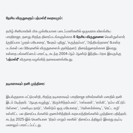
தேசிய விருதுகளும் பத்மஸ்ரீ கவுரவமும்:
தமிழ் சினிமாவின் மிக முக்கியமான படைப்பாளிகளில் ஒருவராக விளங்கிய
பாரதிராஜா, தனது சிறந்த திரைப்படங்களுக்காக
6
தேசிய
விருதுகளை
வென்றுள்ளார்
(குறிப்பாக 'முதல் மரியாதை', 'வேதம் புதிது', 'கருத்தம்மா', 'அந்திமந்தாரை' போன்ற
படங்கள் பல பிரிவுகளில் விருதுகளைக் குவித்தன). திரைத்துறைக்கான இவரது
உன்னத பங்களிப்பைப் பாராட்டி, கடந்த 2004-ஆம் ஆண்டு இந்திய அரசு இவருக்கு
‘
பத்மஸ்ரீ’
விருதை வழங்கித் தலைவணங்கியது.
நடிகராகவும் தனி முத்திரை:
இயக்குநராக மட்டுமன்றி, சிறந்த நடிகராகவும் பாரதிராஜா ரசிகர்களின் மனதில் தனி
இடம் பிடித்தார். ‘ஆயுத எழுத்து’, ‘திருச்சிற்றம்பலம்’, ‘ஈஸ்வரன்’, ‘ராக்கி’, ‘நம்ம வீட்டுப்
பிள்ளை’, ‘பாண்டிய நாடு’, ‘மீண்டும் ஒரு மரியாதை’, ‘அன்னக்கொடி’, ‘ரெட்ட சுழி’
உள்ளிட்ட பல திரைப்படங்களில் குணச்சித்திரக் கதாபாத்திரங்களில் முத்திரை பதித்தார்.
கடந்த 2025-இல் வெளியான ‘நிறம் மாறும் உலகில்’ திரைப்படத்திலும் இவரது நடிப்பு
பலராலும் பாராட்டப்பட்டது.