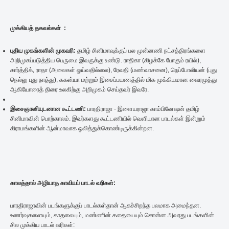
முக்கியத் தகவல்கள் :
புதிய
முகங்களின்
முகவரி:
தமிழ் சினிமாவுக்குப் பல முன்னணி நட்சத்திரங்களை
அறிமுகப்படுத்திய பெருமை இவருக்கு உண்டு. ராதிகா (கிழக்கே போகும் ரயில்),
கார்த்திக், ராதா (அலைகள் ஓய்வதில்லை), ரேவதி (மண்வாசனை), நெப்போலியன் (புது
நெல்லு புது நாத்து), சுகன்யா மற்றும் இசைப்பயணத்தில் மிக முக்கியமான வைரமுத்து
ஆகியோரைத் திரை உலகிற்கு அறிமுகம் செய்தவர் இவரே.
இசைஞானியுடனான
கூட்டணி:
பாரதிராஜா - இளையராஜா காம்பினேஷன் தமிழ்
சினிமாவின் பொற்காலம். இவர்களது கூட்டணியில் வெளியான பாடல்கள் இன்றும்
கிராமங்களின் ஆன்மாவாக ஒலித்துக்கொண்டிருக்கின்றன.
காலத்தால் அழியாத காவியப் பாடல் வரிகள்:
பாரதிராஜாவின் படங்களுக்குப் பாடல்கள்தான் ஆகச்சிறந்த பலமாக அமைந்தன.
உணர்வுகளையும், காதலையும், மண்ணின் கதையையும் சொன்ன அவரது படங்களின்
சில முக்கிய பாடல் வரிகள்: