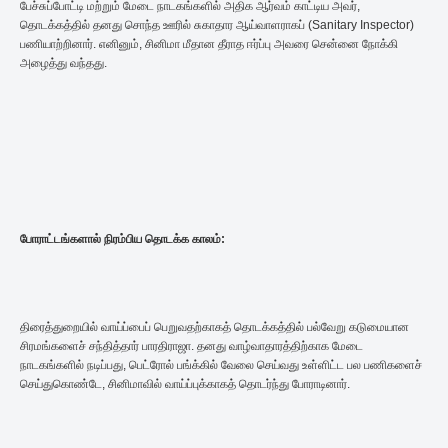
பேச்சுப்போட்டி மற்றும் மேடை நாடகங்களில் அதிக ஆர்வம் காட்டிய அவர்,
தொடக்கத்தில் தனது சொந்த ஊரில் சுகாதார ஆய்வாளராகப் (Sanitary Inspector)
பணியாற்றினார். எனினும், சினிமா மீதான தீராத ஈர்ப்பு அவரை சென்னை நோக்கி
அழைத்து வந்தது.
போராட்டங்களால் நிரம்பிய தொடக்க காலம்:
திரைத்துறையில் வாய்ப்பைப் பெறுவதற்காகத் தொடக்கத்தில் பல்வேறு கடுமையான
சிரமங்களைச் சந்தித்தார் பாரதிராஜா. தனது வாழ்வாதாரத்திற்காக மேடை
நாடகங்களில் நடிப்பது, பெட்ரோல் பங்க்கில் வேலை செய்வது உள்ளிட்ட பல பணிகளைச்
செய்துகொண்டே, சினிமாவில் வாய்ப்புக்காகத் தொடர்ந்து போராடினார்.