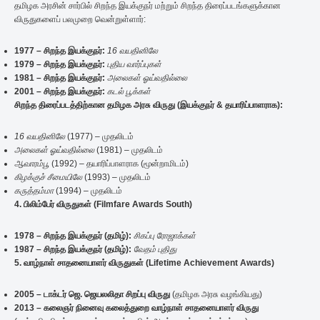
தமிழக அரசின் சார்பில் சிறந்த இயக்குநர் மற்றும் சிறந்த திரைப்படங்களுக்கான
விருதுகளைப் பலமுறை வென்றுள்ளார்:
1977 –
சிறந்த
இயக்குநர்:
16
வயதினிலே
1979 –
சிறந்த
இயக்குநர்:
புதிய
வார்ப்புகள்
1981 –
சிறந்த
இயக்குநர்:
அலைகள்
ஓய்வதில்லை
2001 –
சிறந்த
இயக்குநர்:
கடல்
பூக்கள்
சிறந்த
திரைப்படத்திற்கான
தமிழக
அரசு
விருது (
இயக்குநர் &
தயாரிப்பாளராக):
16
வயதினிலே
(1977) – முதலிடம்
அலைகள்
ஓய்வதில்லை
(1981) – முதலிடம்
ஆவாரம்பூ
(1992) – தயாரிப்பாளராக (மூன்றாமிடம்)
கிழக்குச்
சீமையிலே
(1993) – முதலிடம்
கருத்தம்மா
(1994) – முதலிடம்
4. பிலிம்பேர் விருதுகள் (Filmfare Awards South)
1978 –
சிறந்த
இயக்குநர் (
தமிழ்):
சிகப்பு
ரோஜாக்கள்
1987 –
சிறந்த
இயக்குநர் (
தமிழ்):
வேதம்
புதிது
5. வாழ்நாள் சாதனையாளர் விருதுகள் (Lifetime Achievement Awards)
2005 –
டாக்டர்
ஜெ.
ஜெயலலிதா
சிறப்பு
விருது
(தமிழக அரசு வழங்கியது)
2013 –
கலைஞர்
நினைவு
கலைத்துறை
வாழ்நாள்
சாதனையாளர்
விருது