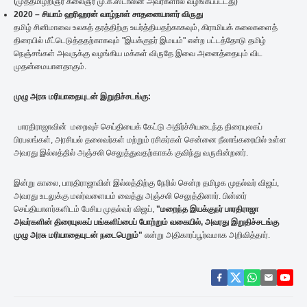
(முத்தமிழறிஞர் கலைஞர் மு.க.ஸ்டாலின் அவர்களால் வழங்கப்பட்டது)
2020 –
சியாம்
ஹரிஹரன்
வாழ்நாள்
சாதனையாளர்
விருது
தமிழ் சினிமாவை உலகத் தரத்திற்கு உயர்த்தியதற்காகவும், கிராமியக் கலைகளைத்
திரையில் மீட்டெடுத்ததற்காகவும் "இயக்குநர் இமயம்" என்ற பட்டத்தோடு தமிழ்
நெஞ்சங்கள் அவருக்கு வழங்கிய மக்கள் விருதே இவை அனைத்தையும் விட
முதன்மையானதாகும்.
முழு அரசு மரியாதையுடன் இறுதிச்சடங்கு:
பாரதிராஜாவின் மறைவுச் செய்தியைக் கேட்டு அதிர்ச்சியடைந்த திரையுலகப்
பிரபலங்கள், அரசியல் தலைவர்கள் மற்றும் ரசிகர்கள் சென்னை நீலாங்கரையில் உள்ள
அவரது இல்லத்தில் அஞ்சலி செலுத்துவதற்காகக் குவிந்து வருகின்றனர்.
இன்று காலை, பாரதிராஜாவின் இல்லத்திற்கு நேரில் சென்ற தமிழக முதல்வர் விஜய்,
அவரது உடலுக்கு மலர்வளையம் வைத்து அஞ்சலி செலுத்தினார். பின்னர்
செய்தியாளர்களிடம் பேசிய முதல்வர் விஜய்,
"
மறைந்த
இயக்குநர்
பாரதிராஜா
அவர்களின்
திரையுலகப்
பங்களிப்பைப்
போற்றும்
வகையில்,
அவரது
இறுதிச்சடங்கு
முழு
அரசு
மரியாதையுடன்
நடைபெறும்"
என்று அதிகாரப்பூர்வமாக அறிவித்தார்.