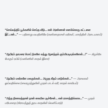
“
செவ்வந்திப்
பூக்களில்
செய்த
வீடு...
என்
அண்ணன்
எனக்கொரு
கட்டளை
இட்டான்...”
—
பதினாறு
வயதினிலே (
கண்ணதாசன்
வரிகள்;
பாசத்தின்
அடையாளம்)
“
ஆயிரம்
தாமரை
மொட்டுகளே
வந்து
ஆனந்தக்
கும்மியடியுங்களேன்...!”
—
கிழக்கே
போகும்
ரயில் (
மண்ணின்
காதல்
இசை)
“
ஆயிரம்
மலர்களே
மலருங்கள்...
அமுத
கீதம்
பாடுங்கள்...”
—
அலைகள்
ஓய்வதில்லை (
வைரமுத்துவின்
முதல்
பாடல்
வரி;
காதல்
காவியம்)
“
அந்த
நிலாவத்தான்
நான்
கையில
புடிச்சேன்...
என்
ராசாத்திக்காக...”
—
முதல்
மரியாதை (
கிராமத்துத்
தூய
காதலின்
வெளிப்பாடு)