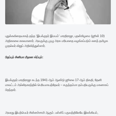
புதுக்கவிதையாகத் தந்த ‘இயக்குநர் இமயம்’ பாரதிராஜா, புதன்கிழமை (ஜூன் 10)
அதிகாலை காலமானார். அவருக்கு முழு அரசு மரியாதை வழங்கப்படும் எனத் தமிழக
முதல்வர் விஜய் அறிவித்துள்ளார்.
பிறப்பும் சினிமா மீதான ஈர்ப்பும்:
இயக்குநர் பாரதிராஜா கடந்த 1941-ஆம் ஆண்டு ஜூலை 17-ஆம் திகதி, தேனி
மாவட்டம் அல்லிநகரத்தில் பெரியமாயத்தேவர் – கருத்தம்மா தம்பதியருக்கு மகனாகப்
பிறந்தார்.
அவரது இயற்பெயர் சின்னச்சாமி ஆகும். பள்ளிப் பருவத்திலேயே இலக்கியம்,