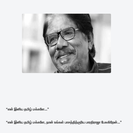
“என் இனிய தமிழ் மக்களே...”
“
என்
இனிய
தமிழ்
மக்களே,
நான்
உங்கள்
பாசத்திற்குரிய
பாரதிராஜா
பேசுகிறேன்...”