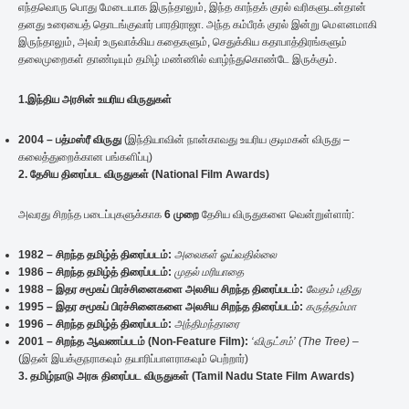
எந்தவொரு பொது மேடையாக இருந்தாலும், இந்த காந்தக் குரல் வரிகளுடன்தான்
தனது உரையைத் தொடங்குவார் பாரதிராஜா. அந்த கம்பீரக் குரல் இன்று மௌனமாகி
இருந்தாலும், அவர் உருவாக்கிய கதைகளும், செதுக்கிய கதாபாத்திரங்களும்
தலைமுறைகள் தாண்டியும் தமிழ் மண்ணில் வாழ்ந்துகொண்டே இருக்கும்.
1.இந்திய அரசின் உயரிய விருதுகள்
2004 –
பத்மஸ்ரீ
விருது
(இந்தியாவின் நான்காவது உயரிய குடிமகன் விருது –
கலைத்துறைக்கான பங்களிப்பு)
2. தேசிய திரைப்பட விருதுகள் (National Film Awards)
அவரது சிறந்த படைப்புகளுக்காக
6
முறை
தேசிய விருதுகளை வென்றுள்ளார்:
1982 –
சிறந்த
தமிழ்த்
திரைப்படம்:
அலைகள்
ஓய்வதில்லை
1986 –
சிறந்த
தமிழ்த்
திரைப்படம்:
முதல்
மரியாதை
1988 –
இதர
சமூகப்
பிரச்சினைகளை
அலசிய
சிறந்த
திரைப்படம்:
வேதம்
புதிது
1995 –
இதர
சமூகப்
பிரச்சினைகளை
அலசிய
சிறந்த
திரைப்படம்:
கருத்தம்மா
1996 –
சிறந்த
தமிழ்த்
திரைப்படம்:
அந்திமந்தாரை
2001 –
சிறந்த
ஆவணப்படம் (Non-Feature Film):
‘
விருட்சம்’ (The Tree)
–
(இதன் இயக்குநராகவும் தயாரிப்பாளராகவும் பெற்றார்)
3. தமிழ்நாடு அரசு திரைப்பட விருதுகள் (Tamil Nadu State Film Awards)