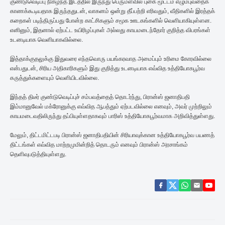
குண்டுவெடிப்பு நிகழ்ந்த இடத்தில் இருந்து பெருமளவில் புகை மூட்டம் எழும்புவதைக்
காணக்கூடியதாக இருந்ததுடன், வாகனம் ஒன்று தீப்பற்றி எரிவதும், வீதிகளில் இரத்தக்
கறைகள் படிந்திருப்பது போன்ற காட்சிகளும் சமூக ஊடகங்களில் வெளியாகியுள்ளன.
எனினும், இதனால் ஏற்பட்ட உயிரிழப்புகள் அல்லது காயமடைந்தோர் குறித்த விபரங்கள்
உடனடியாக வெளியாகவில்லை.
இத்தாக்குதலுக்கு இதுவரை எந்தவொரு பயங்கரவாத அமைப்பும் உரிமை கோரவில்லை
என்பதுடன், சிரிய அதிகாரிகளும் இது குறித்து உடனடியாக எவ்வித உத்தியோகபூர்வ
கருத்துக்களையும் வெளியிடவில்லை.
இந்தத் திடீர் குண்டுவெடிப்புச் சம்பவத்தைத் தொடர்ந்து, பிரான்ஸ் ஜனாதிபதி
இம்மானுவேல் மக்ரோனுக்கு எவ்வித ஆபத்தும் ஏற்படவில்லை எனவும், அவர் முற்றிலும்
காயமடைவதிலிருந்து தப்பியுள்ளதாகவும் பாரிஸ் உத்தியோகபூர்வமாக அறிவித்துள்ளது.
மேலும், திட்டமிட்டபடி பிரான்ஸ் ஜனாதிபதியின் சிரியாவுக்கான உத்தியோகபூர்வ பயணத்
திட்டங்கள் எவ்வித மாற்றமுமின்றித் தொடரும் எனவும் பிரான்ஸ் அரசாங்கம்
தெளிவுபடுத்தியுள்ளது.