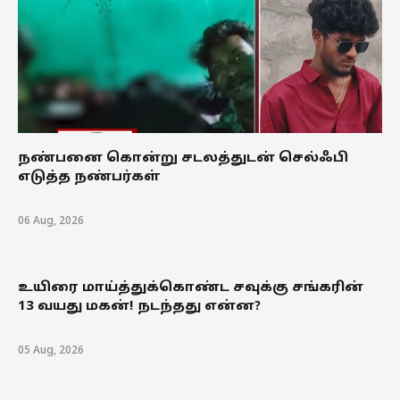
நண்பனை கொன்று சடலத்துடன் செல்ஃபி
எடுத்த நண்பர்கள்
06 Aug, 2026
உயிரை மாய்த்துக்கொண்ட சவுக்கு சங்கரின்
13 வயது மகன்! நடந்தது என்ன?
05 Aug, 2026