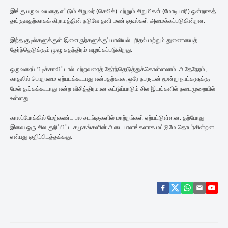
இங்கு பருவ வயதை எட்டும் சிறுவர் (செலிக்) மற்றும் சிறுமிகள் (மோடியாரி) ஒன்றாகத்
தங்குவதற்காகக் கிராமத்தின் நடுவே தனி மண் குடில்கள் அமைக்கப்படுகின்றன.
இந்த குடில்களுக்குள் இளைஞர்களுக்குப் பாலியல் புரிதல் மற்றும் துணையைத்
தேர்ந்தெடுக்கும் முழு சுதந்திரம் வழங்கப்படுகிறது.
ஒருவரைப் பிடிக்காவிட்டால் மற்றவரைத் தேர்ந்தெடுத்துக்கொள்ளலாம். அதேநேரம்,
காதலில் பொறாமை ஏற்படக்கூடாது என்பதற்காக, ஒரே நபருடன் மூன்று நாட்களுக்கு
மேல் தங்கக்கூடாது என்ற விசித்திரமான கட்டுப்பாடும் சில இடங்களில் நடைமுறையில்
உள்ளது.
காலப்போக்கில் மேற்கண்ட பல சடங்குகளில் மாற்றங்கள் ஏற்பட்டுள்ளன. தற்போது
இவை ஒரு சில குறிப்பிட்ட சமூகங்களின் அடையாளங்களாக மட்டுமே தொடர்கின்றன
என்பது குறிப்பிடத்தக்கது.