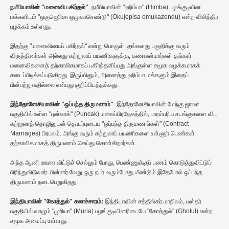
நமீபியாவின் "மனைவி பகிர்தல்"
: நமீபியாவின் "ஹிம்பா" (Himba) பழங்குடியின
மக்களிடம் "ஒகுஜெபிசா ஒமுகாசெண்டு" (Okujepisa omukazendu) என்ற விசித்திர
பழக்கம் உள்ளது.
இதற்கு "மனைவியைப் பகிர்தல்" என்று பொருள். தங்களது பகுதிக்கு வரும்
விருந்தினர்கள் அல்லது சுற்றுலாப் பயணிகளுக்கு, கணவன்மார்கள் தங்கள்
மனைவிகளைத் தற்காலிகமாகப் பகிர்ந்தளிப்பது அங்குள்ள சமூக வழக்கமாகக்
கடைப்பிடிக்கப்படுகிறது. இருப்பினும், அனைத்து ஹிம்பா மக்களும் இதைப்
பின்பற்றுவதில்லை என்பது குறிப்பிடத்தக்கது.
இந்தோனேசியாவின் "ஒப்பந்த திருமணம்"
: இந்தோனேசியாவின் மேற்கு ஜாவா
பகுதியில் உள்ள "புன்காக்" (Puncak) மலைப்பிரதேசத்தில், பாரம்பரிய சடங்குகளை விட
சுற்றுலாத் தொழிலுடன் தொடர்புடைய "ஒப்பந்த திருமணங்கள்" (Contract
Marriages) பிரபலம். அங்கு வரும் சுற்றுலாப் பயணிகளை உள்ளூர் பெண்கள்
தற்காலிகமாகத் திருமணம் செய்து கொள்கிறார்கள்.
அந்த ஆண் ஊரை விட்டுச் செல்லும் போது, பெண்ணுக்குப் பணம் கொடுத்துவிட்டுப்
பிரிந்துவிடுவார். பின்னர் வேறு ஒரு நபர் வரும்போது மீண்டும் இதேபோல் ஒப்பந்த
திருமணம் நடைபெறுகிறது.
இந்தியாவின் "கோத்துல்" கலாச்சாரம்:
இந்தியாவின் சத்தீஸ்கர் மாநிலம், பஸ்தர்
பகுதியில் வாழும் "முரியா" (Muria) பழங்குடியினரிடையே "கோத்துல்" (Ghotul) என்ற
சமூக அமைப்பு உள்ளது.