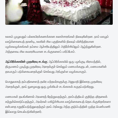
உலகம் முழுவதும் பல்லாயிரக்கணக்கான கலாச்சாரங்கள் நிலவுகின்றன. நாம் வாழும்
வாழ்க்கையைத் தாண்டி, உலகின் சில பகுதிகளில் நிலவும் விசித்திரமான
பழக்கவழக்கங்கள் நம்மை ஆச்சரியத்திலும் அதிர்ச்சியிலும் ஆழ்த்துகின்றன.
அத்தகைய சில சுவாரசியமான சடங்குகளைப் பார்ப்போம்.
ஆப்பிரிக்காவின் முதலிரவு சடங்கு
: ஆப்பிரிக்காவில் ஒரு பழங்குடி கிராமத்தில்,
திருமணம் முடிந்து முதலிரவு அறைக்குச் செல்லும் மணமக்களுடன், மணமகளின்
தாயாரும் படுக்கையறைக்குள் செல்வது அங்குள்ள வழக்கமாகும்.
பொதுவாகத் தம்பதிகளைத் தவிர மற்றவர்களுக்கு அனுமதி இல்லாத முதலிரவு
அறைக்குள், தாய் நுழைவது ஒரு முக்கியச் சடங்காகக் கருதப்படுகிறது.
மணமகள் தயங்கினால் அவரைத் தேற்றுவதற்கும், தாம்பத்தியம் குறித்த புரிதலைக்
கற்றுக்கொடுப்பதற்கும், அவர்கள் மகிழ்ச்சியாக வாழ்க்கையைத் தொடங்குகிறார்களா
என்பதை உறுதிப்படுத்துவதற்கும் தாய் அல்லது அந்த குடும்பத்தின் மூத்த பெண்மணி
இவ்வாறு செயல்படுகின்றனர்.