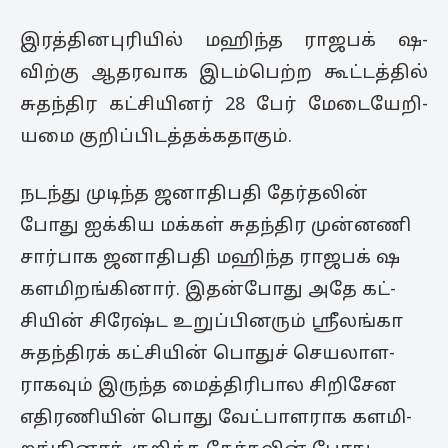
இரத்­தி­ன­பு­ரியில் மஹிந்த ராஜ­ப­க் ஷ­
விற்கு ஆத­ர­வாக இடம்­பெற்ற கூட்­டத்தில்
சுதந்­திர கட்­சி­யினர் 28 பேர் மேடை­யே­றி­
யமை குறிப்­பி­டத்­தக்­க­தாகும்.
நடந்து முடிந்த ஜனா­தி­பதி தேர்­தலின்
போது ஐக்­கிய மக்கள் சுதந்­திர முன்­னணி
சார்­பாக ஜனா­தி­பதி மஹிந்த ராஜ­பக் ஷ
கள­மி­றங்­கி­னார். இதன்­போது அதே கட்­
சியின் சிரேஷ்ட உறுப்­பி­னரும் ஸ்ரீலங்கா
சுதந்­திரக் கட்­சியின் பொதுச் செய­லா­ள­
ராகவும் இருந்த மைத்­தி­ரி­பால சிறி­சேன
எதி­ர­ணியின் பொது வேட்­பா­ள­ராக கள­மி­