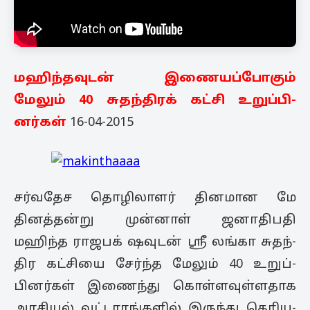
மஹிந்தவுடன் இணை­யப்­போகும்
மேலும் 40 சுதந்­திரக் கட்சி உறுப்­பி­
னர்கள்
16-04-2015
சர்வதேச தொழி­லாளர் தின­மான மே
தினத்­தன்று முன்னாள் ஜனா­தி­பதி
மஹிந்த ராஜ­பக் ­ஷவுடன் ஸ்ரீ லங்கா சுதந்­
திர கட்­சியை சேர்ந்த மேலும் 40 உறுப்­
பினர்கள் இணைந்து கொள்­ள­வுள்­ள­தாக
அர­சியல் வட்­டா­ரங்களில் இருந்து தெரி­ய­