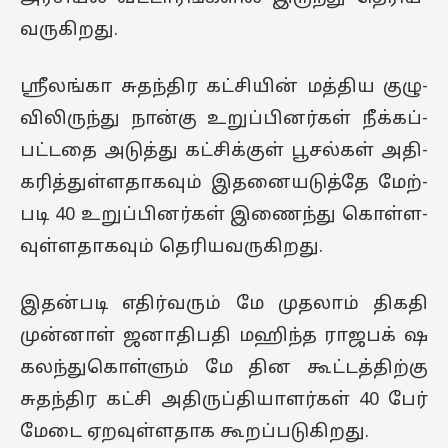
வ­ரு­கி­றது.
ஸ்ரீலங்கா சுதந்­திர கட்­சியின் மத்­திய குழு­
வி­லி­ருந்து நான்கு உறுப்­பி­ன­ர்கள் நீக்­கப்­
பட்­டதை அடுத்து கட்­சிக்குள் பூ­சல்கள் அதி­
க­ரித்­துள்­ள­தா­கவும் இத­னை­ய­டுத்தே மேற்­
படி 40 உறுப்­பி­னர்கள் இணைந்து கொள்­ள­
வுள்­ள­தா­கவும் தெரி­ய­வ­ரு­கி­றது.
இதன்­படி எதிர்­வரும் மே முதலாம் திகதி
முன்னாள் ஜனா­தி­பதி மஹிந்த ராஜ­பக் ஷ
கலந்துகொள்ளும் மே தின கூட்­டத்­திற்கு
சுதந்­திர கட்சி அதி­ருப்­தி­யா­ளர்கள் 40 பேர்
மேடை ஏற­வுள்­ள­தாக கூறப்­ப­டு­கி­றது.