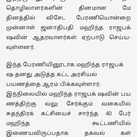
தொழி­லா­ளர்­களின் தினமான மே
தினத்தில் விசேட பேர­ணி­யொன்றை
முன்னாள் ஜனா­தி­பதி மஹிந்த ராஜ­ப­க்
ஷவின் ஆதரவாளர்கள் ஏற்­பாடு செய்­ய­
வுள்­ளனர்.
இந்த பேர­ணி­யி­னூ­டாக மஹிந்த ராஜ­பக்
ஷ தனது அடுத்த கட்ட அரசியல்
பயணத்தை ஆரம் பிக்கவுள்ளார்.
இந்நிலையில் மஹிந்த ராஜபக் ஷவின் பய
ணத்திற்கு வலு சேர்க்கும் வகையில்
சுதந்திரக் கட்சியைச் சார்ந்த 40 பேர்
மஹிந்த கூட்டணியில்
இணையவிருப்பதாக தகவல் கள்