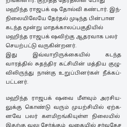
றங்­கினார். குறித்த தேர்­தலின் போது
மஹிந்த ராஜ­பக் ஷ தோல்வி கண்டார். இந்­
நி­லை­யி­லேயே தேர்தல் முடிந்த பின்­பான
கடந்த மூன்று மாதக்­கா­லப்­ப­கு­தியில்
மஹிந்த ராஜ­ப­க் ஷ­விற்கு ஆத­ர­வாக பலர்
செயற்­பட்டு வரு­கின்­றனர்.
இது இவ்­வா­றிருக்­கை­யில் கடந்த
வாரத்தில் சுதந்­திர கட்­சியின் மத்­திய குழு­
வி­லி­ருந்து நான்கு உறுப்­பி­னர்கள் நீக்­கப்­
பட்­டனர்.
மஹிந்த ராஜ­ப­க் ஷவை மீளவும் அர­சி­ய­
லுக்கு கொண்டு வரும் முயற்­சியில் ஏற்­க­
னவே பலர் களமிறங்­கி­யுள்ள நிலையில்
இதற்கு வலு சேர்க்கும் வகையில் சர்வதேச