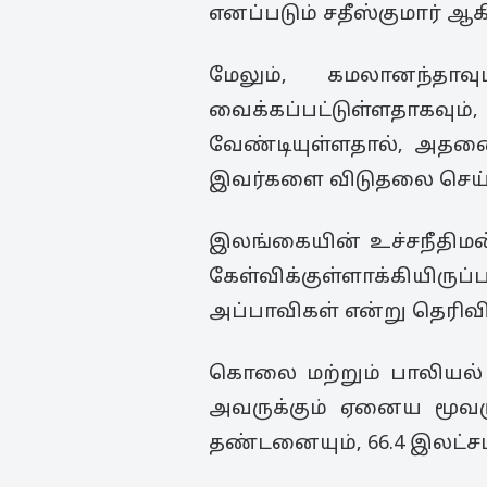
எனப்படும் சதீஸ்குமார் ஆ
மேலும், கமலானந்தா
வைக்கப்பட்டுள்ளதாகவும
வேண்டியுள்ளதால், அதன
இவர்களை விடுதலை செய்யும
இலங்கையின் உச்சநீதிமன
கேள்விக்குள்ளாக்கியிரு
அப்பாவிகள் என்று தெரிவித
கொலை மற்றும் பாலியல் வழ
அவருக்கும் ஏனைய மூவருக
தண்டனையும், 66.4 இலட்சம்