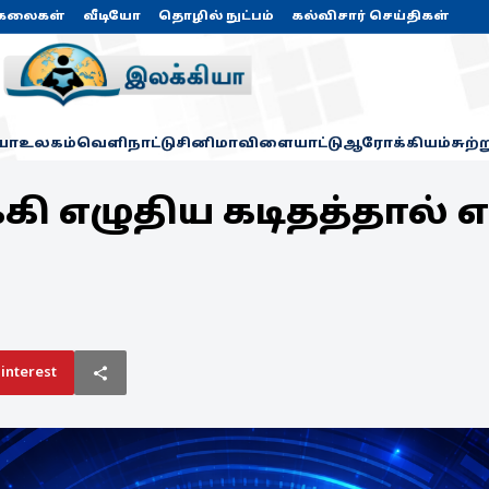
கலைகள்
வீடியோ
தொழில் நுட்பம்
கல்விசார் செய்திகள்
யா
உலகம்
வெளிநாட்டு
சினிமா
விளையாட்டு
ஆரோக்கியம்
சுற்
்கி எழுதிய கடிதத்தால்
interest