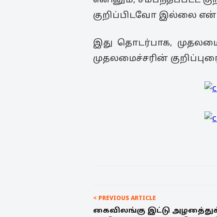
எனினும், சம்பந்தப்பட்
குறிப்பிடவோ இல்லை என்ற
இது தொடர்பாக, முதலமைச்ச
முதலமைச்சரின் குறிப்புரை
< PREVIOUS ARTICLE
கைவிலங்கு இட்டு அழதை்துச் ச