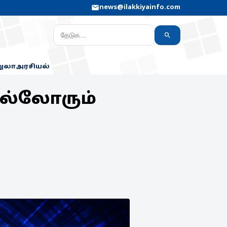
news@ilakkiyainfo.com
றுலா
அரசியல்
 எல்லோரும்