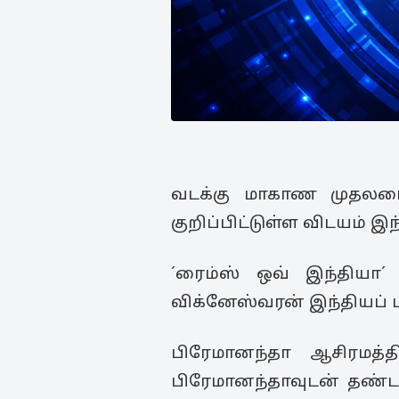
வடக்கு மாகாண முதலமைச்ச
குறிப்பிட்டுள்ள விடயம் இ
´ரைம்ஸ் ஒவ் இந்தியா´
விக்னேஸ்வரன் இந்தியப் பி
பிரேமானந்தா ஆசிரமத்த
பிரேமானந்தாவுடன் தண்டன