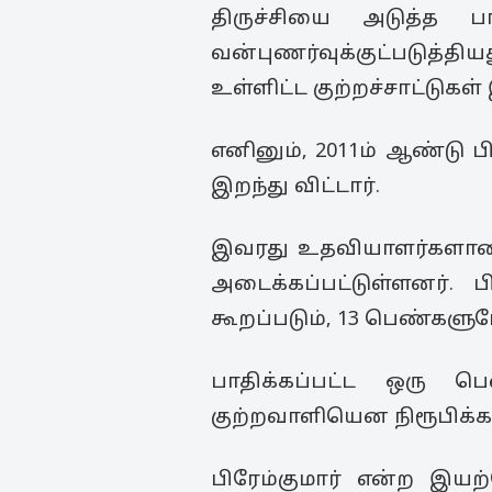
திருச்சியை அடுத்த 
வன்புணர்வுக்குட்படுத்தி
உள்ளிட்ட குற்றச்சாட்டுகள்
எனினும், 2011ம் ஆண்டு 
இறந்து விட்டார்.
இவரது உதவியாளர்களான க
அடைக்கப்பட்டுள்ளனர். ப
கூறப்படும், 13 பெண்களு
பாதிக்கப்பட்ட ஒரு ப
குற்றவாளியென நிரூபிக்கப்
பிரேம்குமார் என்ற இய