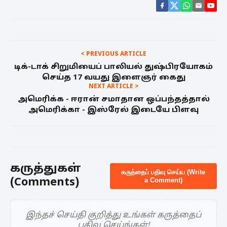
< PREVIOUS ARTICLE
டிக்-டாக் சிறுமியைப் பாலியல் துஷ்பிரயோகம்
செய்த 17 வயது இளைஞர் கைது
NEXT ARTICLE >
அமெ­ரிக்க - ஈரான் சமா­தான ஒப்­பந்­தத்தால்
அமெ­ரிக்கா - இஸ்ரேல் இடையே பிளவு
கருத்துகள்
கருத்தைப் பதிவு செய்ய (Write
(Comments)
a Comment)
இந்தச் செய்தி குறித்து உங்கள் கருத்தைப்
பதிவு செய்ங்கள்!