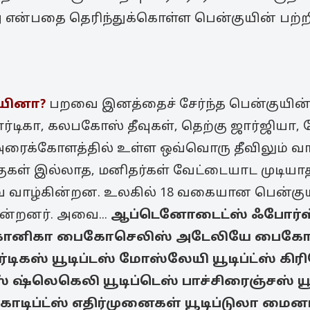
ு என்பதை தெரிந்துக்கொள்ள பென்குயின் பற்ற
யினா?
பறவை இனத்தைச் சேர்ந்த பென்குயின்
்டிகா, கலபகோஸ் தீவுகள், தெற்கு ஜார்ஜியா, 
ு அரைக்கோளத்தில் உள்ள ஒவ்வொரு தீவிலும் வ
்குகள் இல்லாத, மனிதர்கள் வேட்டையாட முடியா
ை வாழ்கின்றன. உலகில் 18 வகையான பென்கு
ின்றனர். அவை...
ஆப்டெனோடைட்ஸ் ஃபோர்ஸ
கோனிகா
பைகோசெலிஸ் அடேலியே
பைகோச
டிகஸ்
யூடிப்டஸ் மோஸ்லேயி
யூடிப்ட்ஸ் கி
டஸ் ஷ்லெகெலி
யூடிப்டெஸ் பாச்சிரைஞ்சஸ்
ய
காடிப்ட்ஸ் எதிர்முனைகள்
யூடிப்டுலா மைனர