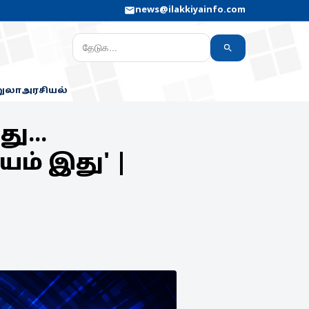
news@ilakkiyainfo.com
றுலா
அரசியல்
ு...
ம் இது' |