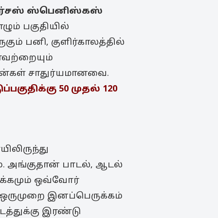
்சஸ்
ஸ்பெனிஸ்கஸ்
ழும் பகுதியில்
ம் பனி, குளிர்காலத்தில்
லாவற்றையும்
ன்கள் சாதுர்யமானவை.
பகுதிக்கு 50 முதல் 120
யிலிருந்து
ும். அங்குதான் பாடல், ஆடல்
க்கமும் ஒவ்வோர்
ு ஒருமுறை இனப்பெருக்கம்
டத்துக்கு இரண்டு