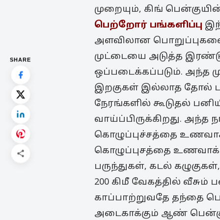
முறையும், கிங் பென்குயி
பெற்றோர் பங்களிப்பு
இந்
அளவிலான பொறுப்புகளை எட
முட்டையை அடுத்த இரண்டு
SHARE
ஒப்படைக்கப்படும். அந்த 
இறகுகள் இல்லாத தோல் பகு
நேரங்களில் கூடுதல் பனி
வாய்ப்பிருக்கிறது. அந்த
கொழுப்புச்சத்தை உணவாக்
கொழுப்புசத்தை உணவாக்க
பருந்துகள், கடல் கழுகுகள்
200 கிமீ வேகத்தில் வீசும
காப்பாற்றுவதே தந்தை பெ
அடைகாக்கும் ஆண் பென்கு