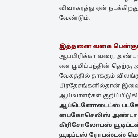
விவாகரத்து ஏன் நடக்கிறத
வேண்டும்.
இத்தனை வகை பென்கு
ஆப்பிரிக்கா வரை, அண்டார
என பூமிப்பந்தின் தெற்க
வேகத்தில் தாக்கும் விலங
பிரதேசங்களில்தான் இவ
ஆய்வாளர்கள் குறிப்பிடுக
ஆப்டெனோடைட்ஸ் பட
பைகோசெலிஸ் அண்டார்
கிரிசோலோபஸ்
யூடிப்
யூடிப்டஸ் ரோபஸ்டஸ்
மெ