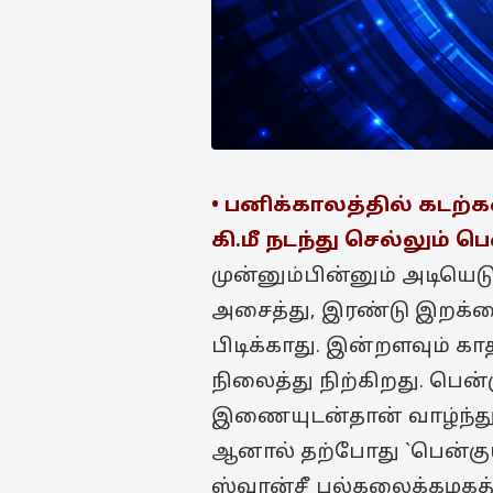
• பனிக்காலத்தில் கடற்க
கி.மீ நடந்து செல்லும் பெ
முன்னும்பின்னும் அடியெட
அசைத்து, இரண்டு இறக்கை
பிடிக்காது. இன்றளவும் 
நிலைத்து நிற்கிறது. பென
இணையுடன்தான் வாழ்ந்து ம
ஆனால் தற்போது `பென்குய
ஸ்வான்சீ பல்கலைக்கழகத்தி