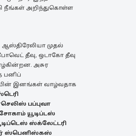
ி நீங்கள் அறிந்துகொள்ள
 ஆஸ்திரேலியா முதல்
போவெட் தீவு, ஒடாகோ தீவு
ாழ்கின்றன. அசுர
த பனிப்
யின் இனங்கள் வாழ்வதாக
்டெரி
ெலிஸ் பப்புவா
ரிசோகாம்
யூடிப்டஸ்
ூடிப்டெஸ் ஸ்க்லேட்டரி
்
ஸ்பெனிஸ்கஸ்