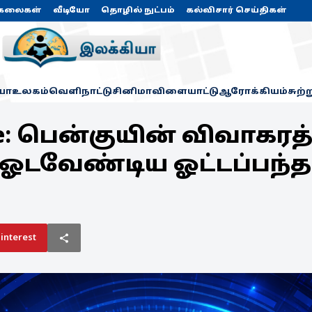
கலைகள்
வீடியோ
தொழில் நுட்பம்
கல்விசார் செய்திகள்
யா
உலகம்
வெளிநாட்டு
சினிமா
விளையாட்டு
ஆரோக்கியம்
சுற்
ce: பென்குயின் விவாகரத்த
ஓடவேண்டிய ஓட்டப்பந்தய
interest